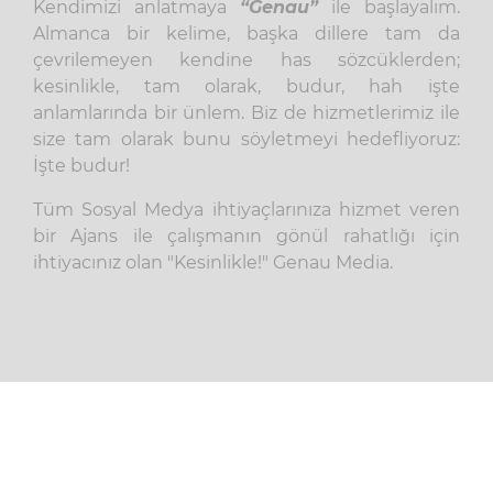
Kendimizi anlatmaya
“Genau”
ile başlayalım.
Almanca bir kelime, başka dillere tam da
çevrilemeyen kendine has sözcüklerden;
kesinlikle, tam olarak, budur, hah işte
anlamlarında bir ünlem. Biz de hizmetlerimiz ile
size tam olarak bunu söyletmeyi hedefliyoruz:
İşte budur!
Tüm Sosyal Medya ihtiyaçlarınıza hizmet veren
bir Ajans ile çalışmanın gönül rahatlığı için
ihtiyacınız olan "Kesinlikle!" Genau Media.