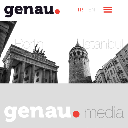
TR
EN
Berlin
Istanbul